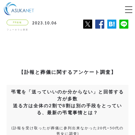
tog
nav
PR情報
2023.10.06
フューネラル事業
【訃報と葬儀に関するアンケート調査】
弔電を「送っていいのか分からない」と回答する
方が多数
送る方は全体の2割で8割は別の手段をとってい
る、最新の弔電事情とは？
(訃報を受け取ったが葬儀に参列出来なかった20代~50代の
男女に調査)