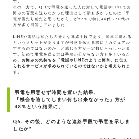
す。
その一方で、Q.1で弔電を送った人に対して電話やLINEでお
悔みの言葉を送らなかった理由として最も多かったのは「弔
電が当たり前だと思ったから」が57％で特に40代～50代の
方が多く回答していました。
LINEや電話は私たちの身近な連絡手段であり、簡単に送れる
というメリットがありますが弔意を伝える際に「カジュアル
すぎるのではないのか」と感じる方が一定数いらっしゃいま
す。初めて弔電を送る方は手順が分からない方も多くいるた
め、
お悔みの気持ちを「電話やLINEのように簡単」に伝え
られるサービスが求められているのではないかと考えられま
す。
弔電を用意せず時間を置いた結果、
「機会を逃してしまい何も出来なかった」方が
48％という結果に。
Q6. その後、どのような連絡手段で弔意を示しま
したか?