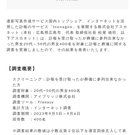
遺影写真作成サービス国内トップシェア、インターネットを活
用した訃報のサービス「tsunagoo」を展開する株式会社アスカ
ネット（本社：広島県広島市、代表 取締役社長 松尾 雄司、以
下アスカネット）は、訃報を受け取ったが葬儀に参列出来なか
った男女20代～50代の男女400名を対象に訃報と葬儀に関する
調査を実施しましたので、その結果を発表いたします。
【調査概要】
スクリーニング：訃報を受け取ったが葬儀に参列出来なかっ
た方
調査対象：20代~50代の男女400名
調査機関：アイブリッジ株式会社
調査ツール：Freeasy
集計方法：インターネット調査
調査期間：2023年9月5日～9月6日
回答数 ：400名
※調査結果の数値は小数点第２位以下を適宜四捨五入して表