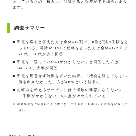
示しているため、積み上げ計算すると誤差がでる場合があり
ます。
調査サマリー
■ 弔電を送ると答えた方は全体の2割で、8割が別の手段をと
っている。電話やLINEで連絡をとった方は全体の25％で
20代、30代が多く回答
■ 弔電を「送っていいのか分からない」と回答した方は
40.2％。大半が回答
■ 弔電を用意せず時間を置いた結果、「機会を逃してしまい
何も出来なかった」方が48％という結果に
■ お悔みを伝えるサービスには「遺族の迷惑にならない」、
「手間がかからない」の2点が求められている
※ 調査結果をご紹介いただく際には「アスカネット調べ」と注釈を記載くだ
さい。