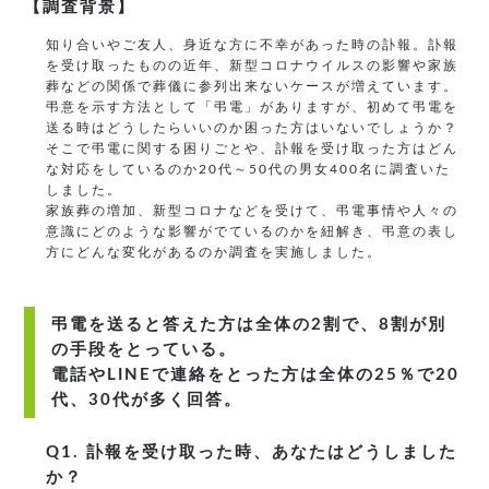
【調査背景】
知り合いやご友人、身近な方に不幸があった時の訃報。訃報
を受け取ったものの近年、新型コロナウイルスの影響や家族
葬などの関係で葬儀に参列出来ないケースが増えています。
弔意を示す方法として「弔電」がありますが、初めて弔電を
送る時はどうしたらいいのか困った方はいないでしょうか？
そこで弔電に関する困りごとや、訃報を受け取った方はどん
な対応をしているのか20代～50代の男女400名に調査いた
しました。
家族葬の増加、新型コロナなどを受けて、弔電事情や人々の
意識にどのような影響がでているのかを紐解き、弔意の表し
方にどんな変化があるのか調査を実施しました。
弔電を送ると答えた方は全体の2割で、8割が別
の手段をとっている。
電話やLINEで連絡をとった方は全体の25％で20
代、30代が多く回答。
Q1. 訃報を受け取った時、あなたはどうしました
か？