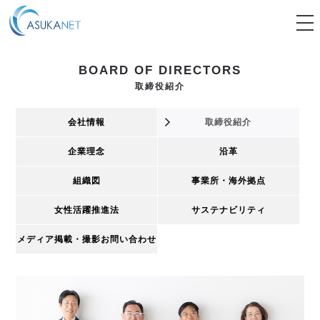
tog
nav
BOARD OF DIRECTORS
取締役紹介
会社情報
取締役紹介
企業理念
沿革
組織図
事業所・海外拠点
女性活躍推進法
サステナビリティ
メディア掲載・撮影
お問い合わせ