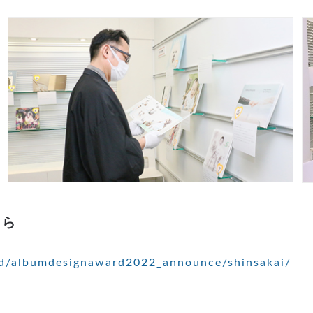
ちら
rd/albumdesignaward2022_announce/shinsakai/