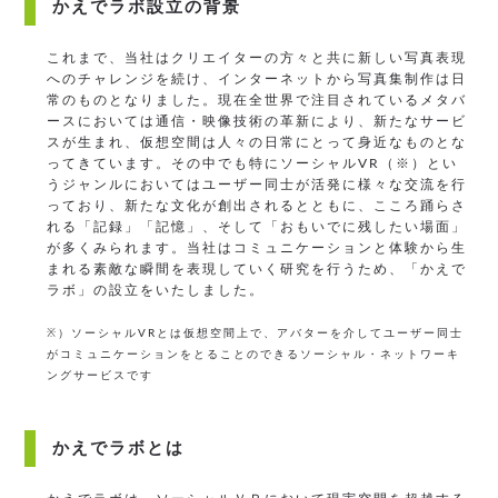
かえでラボ設立の背景
これまで、当社はクリエイターの方々と共に新しい写真表現
へのチャレンジを続け、インターネットから写真集制作は日
常のものとなりました。現在全世界で注目されているメタバ
ースにおいては通信・映像技術の革新により、新たなサービ
スが生まれ、仮想空間は人々の日常にとって身近なものとな
ってきています。その中でも特にソーシャルVR（※）とい
うジャンルにおいてはユーザー同士が活発に様々な交流を行
っており、新たな文化が創出されるとともに、こころ踊らさ
れる「記録」「記憶」、そして「おもいでに残したい場面」
が多くみられます。当社はコミュニケーションと体験から生
まれる素敵な瞬間を表現していく研究を行うため、「かえで
ラボ」の設立をいたしました。
※）ソーシャルVRとは仮想空間上で、アバターを介してユーザー同士
がコミュニケーションをとることのできるソーシャル・ネットワーキ
ングサービスです
かえでラボとは