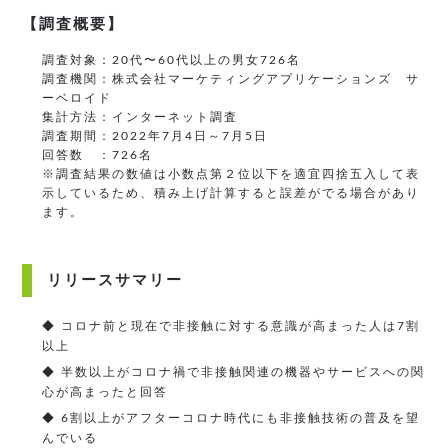
【調査概要】
調査対象：20代〜60代以上の男女726名
調査機関：株式会社マーケティングアプリケーションズ サ
ーベロイド
集計方法：インターネット調査
調査期間：2022年7月4日～7月5日
回答数 ：726名
※調査結果の数値は小数点第２位以下を適宜四捨五入して表
示しているため、積み上げ計算すると誤差がでる場合があり
ます。
リリースサマリー
◆ コロナ前と現在で非接触に対する意識が高まった人は7割
以上
◆ 半数以上がコロナ禍で非接触関連の機器やサービスへの関
心が高まったと回答
◆ 6割以上がアフターコロナ時代にも非接触技術の普及を望
んでいる