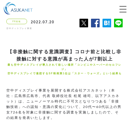
tog
nav
PR情報
2022.07.20
空中ディスプレイ事業
【非接触に関する意識調査】
コロナ前と比較し非
接触に対する
意識が高まった人が7割以上
最も空中ディスプレイが導入されて欲しい場所「コンビニやスーパーのセルフレ
ジ」
空中ディスプレイで連想するSF映画第1位は「スター・ウォーズ」という結果も
空中ディスプレイ事業を展開する株式会社アスカネット（本
社：広島県広島市、代表 取締役社長 松尾 雄司、以下アスカネ
ット）は、ニューノーマル時代に不可欠となりつつある「非接
触技術」への認知・意識の変化について、20代〜60代以上の男
女726名を対象に非接触に関する調査を実施しましたので、そ
の結果を発表いたします。