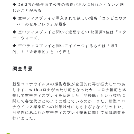
◆ 56.2％が衛生面で公共の操作パネルに触れたくないと感
じたことがある
◆ 空中ディスプレイが導入されて欲しい場所「コンビニやス
ーパーのセルフレジ」が最多
◆ 空中ディスプレイと聞いて連想するSF映画第1位は「スタ
ー・ウォーズ」
◆ 空中ディスプレイと聞いてイメージするものは「衛生
的」！「近未来的」という声も
調査背景
新型コロナウイルスの感染者数が全国的に再び拡大しつつあ
ります。withコロナが当たり前となった今、コロナ禍前と比
較して空中ディスプレイを活用した「非接触」という技術に
関して各世代はどのように感じているのか、また、新型コロ
ナウイルス感染症への対策以外にもさまざまなメリットや、
可能性にあふれた空中ディスプレイ技術に関して意識調査を
行いました。