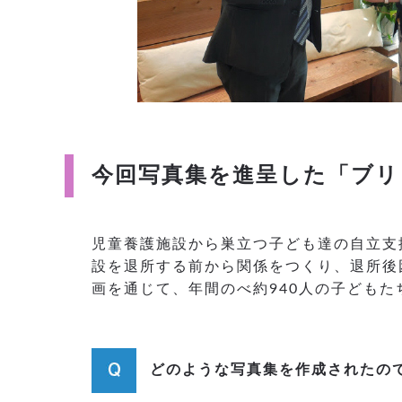
今回写真集を進呈した「ブリ
児童養護施設から巣立つ子ども達の自立支
設を退所する前から関係をつくり、退所後
画を通じて、年間のべ約940人の子ども
どのような写真集を作成されたの