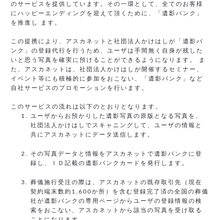
のサービスを提供しています。その一環として、全てのお客様
にハッピーエンディングを迎えて頂くために、「遺影バンク」
を推進し ます。
この提携により、アスカネットと社団法人かけはしが「遺影バ
ンク」の登録代行を行うため、ユーザは手間無く自身が残した
いと思う写真を確実に預けることができるようになります。 ま
た、アスカネットは、社団法人かけはしが開催するセミナー、
イベント等にも積極的に参加をおこない、「遺影バンク」など
自社サービスのプロモーションを行います。
このサービスの流れは以下のとおりとなります。
ユーザからお預かりした遺影写真の原版となる写真を、
社団法人かけはしでスキャニングして、ユーザの情報と
共にアスカネットにデータ送信します。
その写真データと情報をアスカネットで遺影バンクに登
録し、ＩＤ記載の遺影バンクカードを発行します。
葬儀施行受注の際は、アスカネットの既存取引先（現在
契約端末数約1,600か所）を含む登録完了済の全国の葬儀
社が遺影バンクの専用ページからユーザの登録情報の検
索をおこない、アスカネットから該当の写真を受け取る
ことになります。