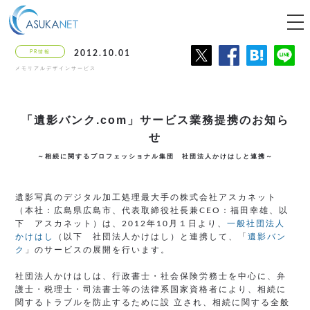
tog
nav
PR情報
2012.10.01
メモリアルデザインサービス
「遺影バンク.com」サービス
業務提携のお知ら
せ
～相続に関するプロフェッショナル集団 社団法人かけはしと連携～
遺影写真のデジタル加工処理最大手の株式会社アスカネット
（本社：広島県広島市、代表取締役社長兼CEO：福田幸雄、以
下 アスカネット）は、2012年10月１日より、
一般社団法人
かけはし
（以下 社団法人かけはし）と連携して、「
遺影バン
ク
」のサービスの展開を行います。
社団法人かけはしは、行政書士・社会保険労務士を中心に、弁
護士・税理士・司法書士等の法律系国家資格者により、相続に
関するトラブルを防止するために設 立され、相続に関する全般