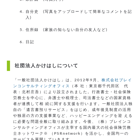
自分史 (写真をアップロードして簡単なコメントを記
入)
住所録 (家族の知らない自分の友人など)
日記
社団法人かけはしについて
「一般社団法人かけはし」は、2012年9月、
株式会社ブレイ
ンコンサルティングオフィス
（本 社：東京都千代田区 代
表：北村庄吾）により設立されました。行政書士・社会保険
労務士を中心に、弁護士や税理士、司法書士などの国家資格
者が連携して相 続に関する支援を行います。一般社団法人独
自の「遺言書預りサービス」をはじめ、成年後見制度の活用
や独居の方の支援事業など、ハッピーエンディングを迎 える
に必要な問題全般に取り組みます。今後、（株）ブレインコ
ンサルティングオフィスが主宰する国内最大の社会保険労務
士ネットワーク※ （PSRnetwork）を活かし、全国均一の
サービスを展開していきます。