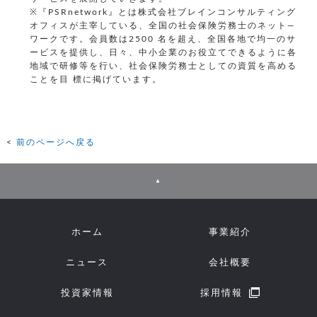
※『PSRnetwork』とは株式会社ブレインコンサルティング
オフィスが主宰している、全国の社会保険労務士のネット―
ワークです。会員数は2500 名を超え、全国各地で均一のサ
ービスを提供し、日々、中小企業のお役立てできるように各
地域で研修等を行い、社会保険労務士としての資質を高める
ことを目 標に掲げています。
前のページへ戻る
▲
ホーム
事業紹介
ニュース
会社概要
投資家情報
採用情報