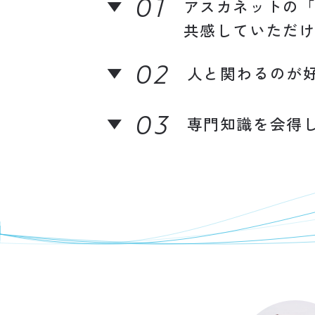
01
アスカネットの
共感していただ
02
人と関わるのが
03
専門知識を会得