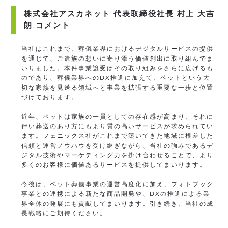
株式会社アスカネット 代表取締役社長 村上 大吉
朗 コメント
当社はこれまで、葬儀業界におけるデジタルサービスの提供
を通じて、ご遺族の想いに寄り添う価値創出に取り組んでま
いりました。本件事業譲受はその取り組みをさらに広げるも
のであり、葬儀業界へのDX推進に加えて、ペットという大
切な家族を見送る領域へと事業を拡張する重要な一歩と位置
づけております。
近年、ペットは家族の一員としての存在感が高まり、それに
伴い葬送のあり方にもより質の高いサービスが求められてい
ます。フェニックス社がこれまで築いてきた地域に根差した
信頼と運営ノウハウを受け継ぎながら、当社の強みであるデ
ジタル技術やマーケティング力を掛け合わせることで、より
多くのお客様に価値あるサービスを提供してまいります。
今後は、ペット葬儀事業の運営高度化に加え、フォトブック
事業との連携による新たな商品開発や、DXの推進による業
界全体の発展にも貢献してまいります。引き続き、当社の成
長戦略にご期待ください。