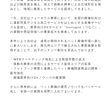
および納骨堂を備え、加えて移動火葬車による広域対応を強
みとし、地域に根差したサービスを提供してきました。
一方、当社はフューネラル事業において、全国の葬儀社向け
に遺影写真デジタル加工サービスをはじめとする各種サービ
スを提供し、業界向けDXサービス「tsunagoo（つなぐ）」
の展開や周辺領域への事業拡大を推進しております。
本件により当社は、成長が期待されるペット葬儀市場へ新た
に参入いたします。南九州エリアで確立された事業基盤を取
得することで、以下のシナジー創出を見込んでおります。
・WEBマーケティング強化による取扱件数の拡大
・移動火葬車の活用によるサービス提供エリアの拡張
・フォトブック事業と連携したペット葬儀関連商品の開発・
販売強化
・葬儀業界向けDXノウハウの横展開
さらに将来的には、ペット葬儀の運営ノウハウをパッケージ
化し、全国への展開を視野に入れてまいります。