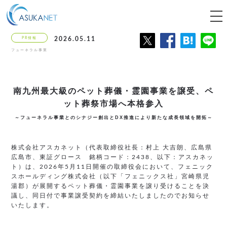
tog
nav
PR情報
2026.05.11
フューネラル事業
南九州最大級のペット葬儀・霊園事業を譲受、
ペ
ット葬祭市場へ本格参入
～フューネラル事業とのシナジー創出とDX推進により新たな成長領域を開拓～
株式会社アスカネット（代表取締役社長：村上 大吉朗、広島県
広島市、東証グロース 銘柄コード：2438、以下：アスカネッ
ト）は、2026年5月11日開催の取締役会において、フェニック
スホールディング株式会社（以下「フェニックス社」宮崎県児
湯郡）が展開するペット葬儀・霊園事業を譲り受けることを決
議し、同日付で事業譲受契約を締結いたしましたのでお知らせ
いたします。