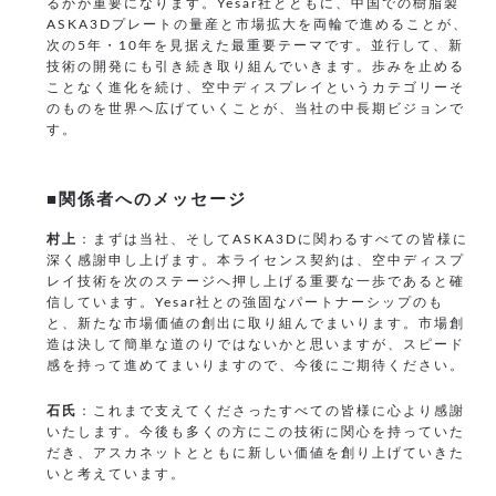
るかが重要になります。Yesar社とともに、中国での樹脂製
ASKA3Dプレートの量産と市場拡大を両輪で進めることが、
次の5年・10年を見据えた最重要テーマです。並行して、新
技術の開発にも引き続き取り組んでいきます。歩みを止める
ことなく進化を続け、空中ディスプレイというカテゴリーそ
のものを世界へ広げていくことが、当社の中長期ビジョンで
す。
■関係者へのメッセージ
村上
：まずは当社、そしてASKA3Dに関わるすべての皆様に
深く感謝申し上げます。本ライセンス契約は、空中ディスプ
レイ技術を次のステージへ押し上げる重要な一歩であると確
信しています。Yesar社との強固なパートナーシップのも
と、新たな市場価値の創出に取り組んでまいります。市場創
造は決して簡単な道のりではないかと思いますが、スピード
感を持って進めてまいりますので、今後にご期待ください。
石氏
：これまで支えてくださったすべての皆様に心より感謝
いたします。今後も多くの方にこの技術に関心を持っていた
だき、アスカネットとともに新しい価値を創り上げていきた
いと考えています。