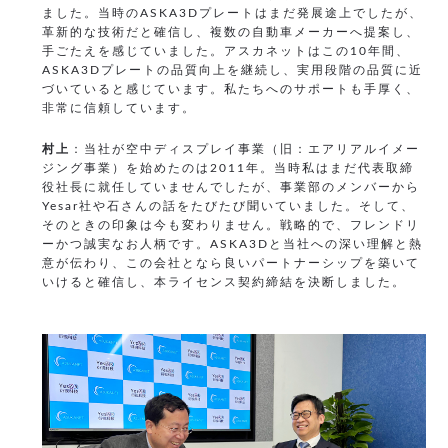
ました。当時のASKA3Dプレートはまだ発展途上でしたが、
革新的な技術だと確信し、複数の自動車メーカーへ提案し、
手ごたえを感じていました。アスカネットはこの10年間、
ASKA3Dプレートの品質向上を継続し、実用段階の品質に近
づいていると感じています。私たちへのサポートも手厚く、
非常に信頼しています。
村上
：当社が空中ディスプレイ事業（旧：エアリアルイメー
ジング事業）を始めたのは2011年。当時私はまだ代表取締
役社長に就任していませんでしたが、事業部のメンバーから
Yesar社や石さんの話をたびたび聞いていました。そして、
そのときの印象は今も変わりません。戦略的で、フレンドリ
ーかつ誠実なお人柄です。ASKA3Dと当社への深い理解と熱
意が伝わり、この会社となら良いパートナーシップを築いて
いけると確信し、本ライセンス契約締結を決断しました。