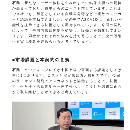
石氏
：新たなユーザー体験を生み出す空中結像技術への期待
が高まっており、市場からのニーズも増しています。これま
で当社でも、得意としている自動車分野などで複数のメーカ
ーと議論を重ねてきました。その中でASKA3Dは、新しい可
能性を提示できる技術として期待されています。今回の契約
によって、中国内供給体制を構築し、販売力を強化してまい
ります。両社がそれぞれの強みを持ち寄ることで、次の段階
へ着実に歩みを進められると考えています。
■市場課題と本契約の意義
石氏
：空中ディスプレイが中国市場で直面する課題としては
主に3つあります。コストと安定供給力と技術力です。今回
のライセンス契約でアスカネットと協働することで、技術
力・生産性・供給体制を一体で強化し、こうした課題に正面
から取り組むことができると考えています。