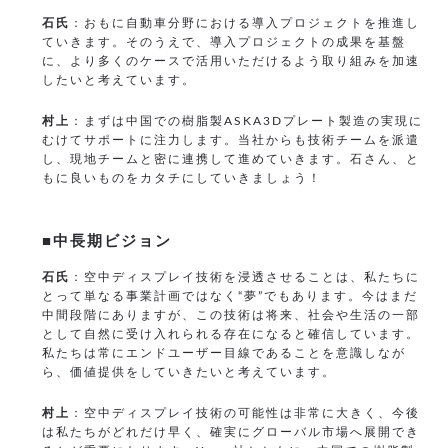
石氏
：おもに自動車分野における導入プロジェクトを推進し
ていきます。そのうえで、導入プロジェクトの成果を基盤
に、より多くのケースで活用いただけるよう取り組みを加速
したいと考えています。
村上
：まずは中国での樹脂製ASKA3Dプレート製造の実現に
むけてサポートに注力します。当社からも技術チームを派遣
し、現地チームと密に連携して進めていきます。石さん、と
もに良いものをカタチにしていきましょう！
■中長期ビジョン
石氏
：空中ディスプレイ技術を浸透させることは、私たちに
とって単なる事業計画ではなく“夢”でもあります。今はまだ
中間段階にありますが、この技術は将来、社会や生活の一部
として自然に受け入れられる存在になると確信しています。
私たちは常にエンドユーザー目線であることを意識しなが
ら、価値提供をしていきたいと考えています。
村上
：空中ディスプレイ技術の可能性は非常に大きく、今後
は私たちがどれだけ早く、確実にグローバル市場へ展開でき