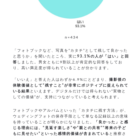
n=434
「フォトブックなど、写真を“カタチ”として残して良かった
と思うか」を聞いたところ、実に
93.1%の人が「はい」と回
答
しました。男女ともに9割以上が肯定的な回答をしてお
り、高い満足度が得られていることが分かります。
「いいえ」と答えた人はわずか6.9%にとどまり、
撮影後の
体験価値として“残すこと”が非常にポジティブに捉えられて
いる結果
といえます。デジタルだけでは得られない“実物と
しての価値”が、支持につながっていると考えられます。
フォトブックやアルバムといった「カタチに残す方法」が、
ウェディングフォトの保存手段として単なる記録以上の意味
を持っていることが明らかになりました。
「良かった」と感
じる理由には、“見返す楽しさ”や“親との共有”“将来の子ど
もに見せたい”といった感情的価値が含まれている
と推察さ