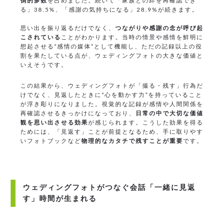
倒的多数
を占めました。続いて「家族との絆を再確認でき
る」38.5%、「感謝の気持ちになる」28.9%が続きます。
思い出を振り返るだけでなく、
つながりや感謝の念が呼び起
こされている
ことがわかります。当時の情景や感情を鮮明に
想起させる“感情の媒体”として機能し、ただの記録以上の役
割を果たしている点が、ウェディングフォトの大きな価値と
いえそうです。
この結果から、ウェディングフォトが「撮る・残す」行為だ
けでなく、見返したときに“心を動かす力”を持っていること
が浮き彫りになりました。視覚的な記録が感情や人間関係を
再確認させるきっかけになっており、
日常の中で大切な価値
観を思い出させる効果
が感じられます。こうした効果を得る
ためには、「見返す」ことが前提となるため、手に取りやす
いフォトブックなど
物理的なカタチで残すことが重要
です。
ウェディングフォトがつなぐ会話「一緒に見返
す」時間が生まれる