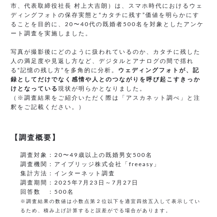
市、代表取締役社長 村上大吉朗）は、スマホ時代におけるウェ
ディングフォトの保存実態と“カタチに残す”価値を明らかにす
ることを目的に、20〜40代の既婚者500名を対象としたアンケ
ート調査を実施しました。
写真が撮影後にどのように扱われているのか、カタチに残した
人の満足度や見返し方など、デジタルとアナログの間で揺れ
る“記憶の残し方”を多角的に分析。
ウェディングフォトが、記
録としてだけでなく感情や人とのつながりを呼び起こすきっか
けとなっている
現状が明らかとなりました。
（※調査結果をご紹介いただく際は「アスカネット調べ」と注
釈をご記載ください。）
【調査概要】
調査対象：20〜49歳以上の既婚男女500名
調査機関：アイブリッジ株式会社「freeasy」
集計方法：インターネット調査
調査期間：2025年7月23日～7月27日
回答数 ：500名
※調査結果の数値は小数点第２位以下を適宜四捨五入して表示してい
るため、積み上げ計算すると誤差がでる場合があります。