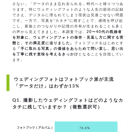
さない」「データのまま忘れ去られる」時代へと移りつつあ
ります。特にウェディングフォトのような人生の節目の記録
でさえ、デジタルに埋もれてしまう現状は見過ごせない問題
です。一方で、写真を“カタチ”に残すことで、感情を呼び起
こし、家族とのつながりや記憶の共有が生まれることも多く
の声から見えてきました。本調査では、
20〜40代の既婚者
を対象に、ウェディングフォトの保存・見返し方に関する実
態と、その満足度に迫りました。
フォトブックをはじめとす
る
「手に取れる写真」の価値をあらためて問い直し、思い出
を丁寧に残す意味を考えるきっかけ
となることを目指してい
ます。
ウェディングフォトはフォトブック派が主流
「データだけ」はわずか13%
Q1. 撮影したウェディングフォトはどのようなカ
タチに残していますか？（複数選択可）