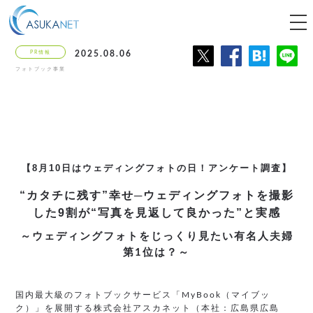
tog
nav
PR情報
2025.08.06
フォトブック事業
【8月10日はウェディングフォトの日！アンケート調査】
“カタチに残す”幸せ─ウェディングフォトを撮影
した
9割が“写真を見返して良かった”と実感
～ウェディングフォトをじっくり見たい有名人夫婦
第1位は？～
国内最大級のフォトブックサービス「MyBook（マイブッ
ク）」を展開する株式会社アスカネット（本社：広島県広島