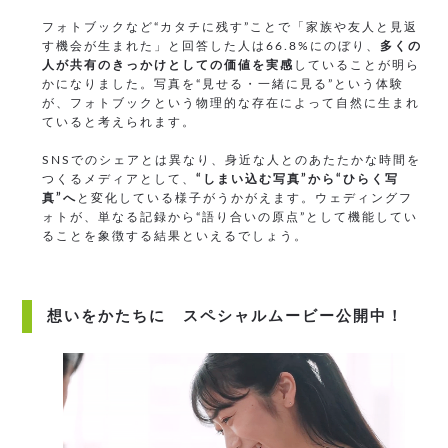
フォトブックなど“カタチに残す”ことで「家族や友人と見返
す機会が生まれた」と回答した人は66.8%にのぼり、
多くの
人が共有のきっかけとしての価値を実感
していることが明ら
かになりました。写真を“見せる・一緒に見る”という体験
が、フォトブックという物理的な存在によって自然に生まれ
ていると考えられます。
SNSでのシェアとは異なり、身近な人とのあたたかな時間を
つくるメディアとして、
“しまい込む写真”から“ひらく写
真”へ
と変化している様子がうかがえます。ウェディングフ
ォトが、単なる記録から“語り合いの原点”として機能してい
ることを象徴する結果といえるでしょう。
想いをかたちに スペシャルムービー公開中！