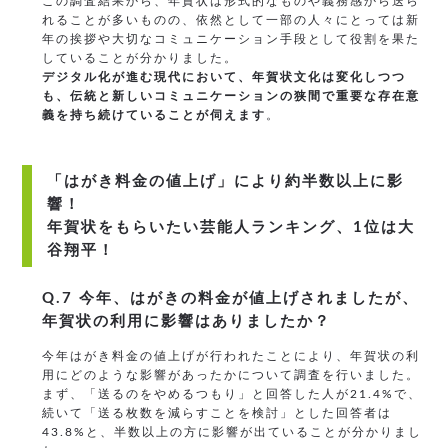
この調査結果から、年賀状は形式的なものや義務感から送ら
れることが多いものの、依然として一部の人々にとっては新
年の挨拶や大切なコミュニケーション手段として役割を果た
していることが分かりました。
デジタル化が進む現代において、年賀状文化は変化しつつ
も、伝統と新しいコミュニケーションの狭間で重要な存在意
義を持ち続けていることが伺えます
。
「はがき料金の値上げ」により約半数以上に影
響！
年賀状をもらいたい芸能人ランキング、1位は大
谷翔平！
Q.7 今年、はがきの料金が値上げされましたが、
年賀状の利用に影響はありましたか？
今年はがき料金の値上げが行われたことにより、年賀状の利
用にどのような影響があったかについて調査を行いました。
まず、「送るのをやめるつもり」と回答した人が21.4%で、
続いて「送る枚数を減らすことを検討」とした回答者は
43.8%と、半数以上の方に影響が出ていることが分かりまし