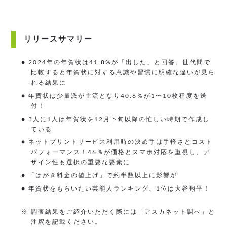
リリースサマリー
● 2024年の年賀状は41.8%が「出した」と回答。世代間で
比較すると年賀状に対する意識や習慣に明確な違いが見ら
れる結果に
● 年賀状は少量派が主流となり40.6％が1〜10枚程度を送
付！
● 3人に1人は年賀状を12月下旬以降の忙しい時期で作成し
ている
● ネットプリントサービス利用時の決め手は手軽さとコスト
パフォーマンス！46％が価格とスマホ対応を重視し、デ
ザイン性も選択の重要な要素に
● 「はがき料金の値上げ」で約半数以上に影響が
● 年賀状をもらいたい芸能人ランキング、1位は大谷翔平！
※ 調査結果をご紹介いただく際には「アスカネット調べ」と
注釈を記載ください。