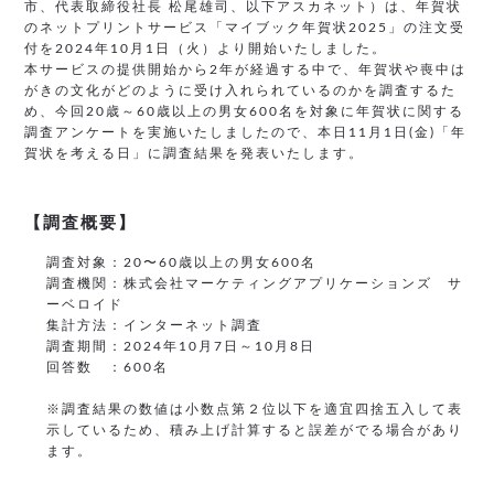
市、代表取締役社長 松尾雄司、以下アスカネット）は、年賀状
のネットプリントサービス「マイブック年賀状2025」の注文受
付を2024年10月1日（火）より開始いたしました。
本サービスの提供開始から2年が経過する中で、年賀状や喪中は
がきの文化がどのように受け入れられているのかを調査するた
め、今回20歳～60歳以上の男女600名を対象に年賀状に関する
調査アンケートを実施いたしましたので、本日11月1日(金)「年
賀状を考える日」に調査結果を発表いたします。
【調査概要】
調査対象：20〜60歳以上の男女600名
調査機関：株式会社マーケティングアプリケーションズ サ
ーベロイド
集計方法：インターネット調査
調査期間：2024年10月7日～10月8日
回答数 ：600名
※調査結果の数値は小数点第２位以下を適宜四捨五入して表
示しているため、積み上げ計算すると誤差がでる場合があり
ます。