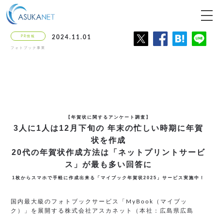
tog
nav
PR情報
2024.11.01
フォトブック事業
【年賀状に関するアンケート調査】
3人に1人は12月下旬の
年末の忙しい時期に年賀
状を作成
20代の年賀状作成方法は
「ネットプリントサービ
ス」が最も多い回答に
1枚からスマホで手軽に作成出来る「マイブック年賀状2025」サービス実施中！
国内最大級のフォトブックサービス「MyBook（マイブッ
ク）」を展開する株式会社アスカネット（本社：広島県広島