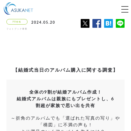
tog
nav
PR情報
2024.05.20
フォトブック事業
【結婚式当日のアルバム購入に関する調査】
全体の9割が結婚アルバム作成！
結婚式アルバムは親族にもプレゼントし、6
割超が家族で思い出を共有
～折角のアルバムでも「選ばれた写真の写り」や
「構図」に不満の声も！