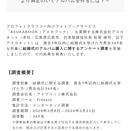
より満足のいくアルバムを作るには？～
プロフォトグラファー向けフォトブックサービス
「ASUKABOOK（アスカブック）」を展開する株式会社アスカ
ネット（本社：広島県広島市、代表取締役社長 松尾 雄司、以下
アスカネット）は、過去5年以内に結婚式を挙げた方男女369名
を対象に
結婚式のアルバム購入に関するアンケート調査
を実施
しましたので、その結果を発表いたします。
【調査概要】
調査対象：結婚式に関する調査 過去5年以内に結婚式を挙
げた方（男女合計369名）
調査会社名：アイブリッジ株式会社
調査ツール：Freeasy
集計方法：インターネット調査
調査期間：2024年3月8日～2024年3月21日
回答数 ：369名
※調査結果の数値は小数点第２位以下を適宜四捨五入して表示してい
るため、積み上げ計算すると誤差がでる場合があります。