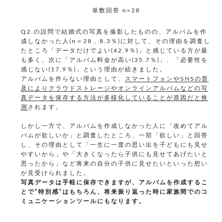
単数回答 n=28
Q2.の設問で結婚式の写真を撮影したものの、アルバムを作
成しなかった人(n＝28 , 8.3％)に対して、その理由を調査し
たところ「データだけでよい(42.9％)」と感じている方が最
も多く、次に「アルバム料金が高い(35.7％)」、「必要性を
感じない(17.9％)」という理由が続きました。
アルバムを作らない理由として、
スマートフォンやSNSの普
及によりクラウドストレージやオンラインアルバムなどの写
真データを保存する方法が多様化していることが原因だと推
測
されます。
しかし一方で、アルバムを作成しなかった人に「改めてアル
バムが欲しいか」と調査したところ、一部「欲しい」と回答
し、その理由として「一生に一度の思い出を子どもにも見せ
やすいから」や「大きくなったら子供にも見せてあげたいと
思ったから」など将来の自分の子供に見せたいといった想い
が見受けられました。
写真データは手軽に保存できますが、アルバムを作成するこ
とで“特別感”はもちろん、将来振り返った時に家族間でのコ
ミュニケーションツールにもなります。