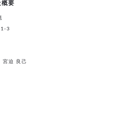
社概要
送
1-3
 宮迫 良己