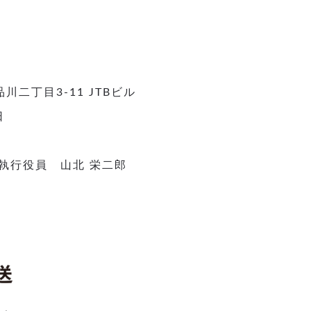
要
二丁目3-11 JTBビル
日
執行役員 山北 栄二郎