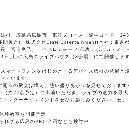
雄司、広島県広島市、東証グロース 銘柄コード：24
俊之)、株式会社ClaN Entertainment(本社
：宮迫良己）、ペペロンチーノ(代表：ポルカ・ミゼーリ
8月31日(土)に広島のライブハウス（3会場）にて開催し
やスマートフォンをはじめとするデバイス機器の発展と
みせています。
中心に開催の機会は増え、熱い盛りあがりを見せておりま
ber（約24名予定）に出演いただき、ライブの魅力を最
高のエンターテインメントをぜひお楽しみくださいませ。
er体験教室を開催予定
（知られざる広島のPR）企画なども検討中