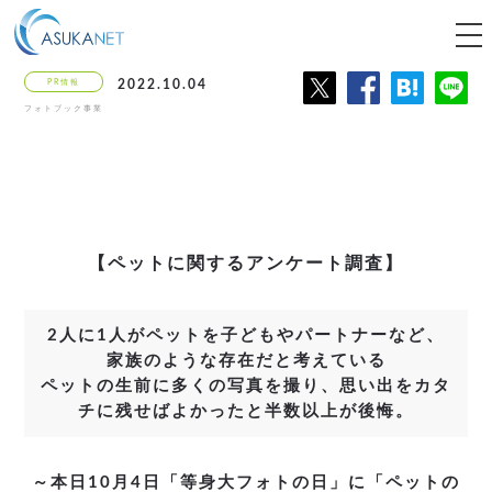
tog
nav
PR情報
2022.10.04
フォトブック事業
【ペットに関するアンケート調査】
2人に1人がペットを子どもやパートナーなど、
家族のような存在だと考えている
ペットの生前に多くの写真を撮り、思い出をカタ
チに残せばよかったと半数以上が後悔。
～本日10月4日「等身大フォトの日」に「ペットの