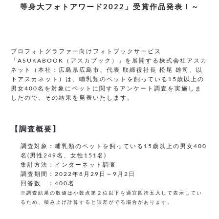
等身大フォトアワード2022」受賞作品発表！～
プロフォトグラファー向けフォトブックサービス
「ASUKABOOK（アスカブック）」を展開する株式会社アスカ
ネット（本社：広島県広島市、代表 取締役社長 松尾 雄司、以
下アスカネット）は、哺乳類のペットを飼っている15歳以上の
男女400名を対象にペットに関するアンケート調査を実施しま
したので、その結果を発表いたします。
【調査概要】
調査対象：哺乳類のペットを飼っている15歳以上の男女400
名(男性249名、女性151名)
集計方法：インターネット調査
調査期間：2022年8月29日～9月2日
回答数 ：400名
※調査結果の数値は小数点第２位以下を適宜四捨五入して表示してい
るため、積み上げ計算すると誤差がでる場合があります。