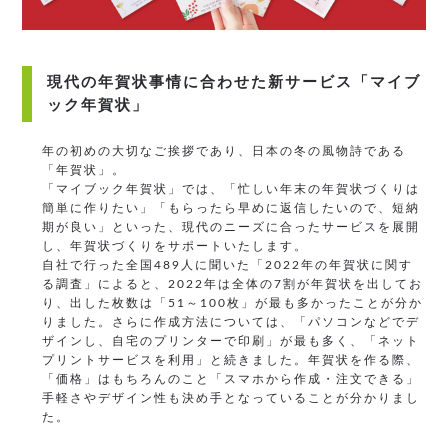
現代の年賀状事情に合わせた新サービス「マイブ
ック年賀状」
年の初めの大切なご挨拶であり、日本の冬の風物詩である
「年賀状」。
「マイブック年賀状」では、「忙しい年末の年賀状づくりは
簡単に作りたい」「もらったら早めに返信したいので、短納
期が良い」といった、現代のニーズに合ったサービスを展開
し、年賀状づくりをサポートいたします。
自社で行った全国489人に聞いた「2022年の年賀状に関す
る調査」によると、2022年は全体の7割が年賀状を出してお
り、出した枚数は「51～100枚」が最も多かったことが分か
りました。さらに作成方法については、「パソコンなどでデ
ザインし、自宅のプリンターで印刷」が最も多く、「ネット
プリントサービスを利用」と続きました。年賀状を作る際、
「価格」はもちろんのこと「スマホから作成・注文できる」
手軽さやデザイン性も決め手となっていることが分かりまし
た。