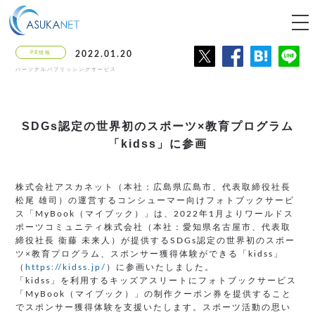
tog
nav
PR情報
2022.01.20
パーソナルパブリッシングサービス
SDGs認定の世界初のスポーツ×教育プログラム
「kidss」に参画
株式会社アスカネット（本社：広島県広島市、代表取締役社長
松尾 雄司）の運営するコンシューマー向けフォトブックサービ
ス「MyBook（マイブック）」は、2022年1月よりワールドス
ポーツコミュニティ株式会社（本社：愛知県名古屋市、代表取
締役社長 衞藤 未来人）が提供するSDGs認定の世界初のスポー
ツ×教育プログラム、スポンサー獲得体験ができる「kidss」
（
https://kidss.jp/
）に参画いたしました。
「kidss」を利用するキッズアスリートにフォトブックサービス
「MyBook（マイブック）」の制作クーポン券を提供すること
でスポンサー獲得体験を支援いたします。スポーツ活動の思い