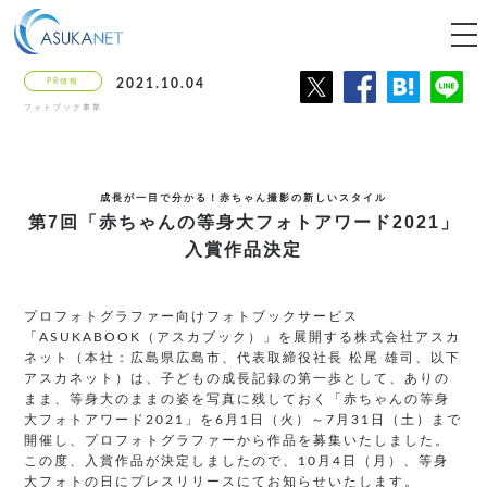
tog
nav
PR情報
2021.10.04
フォトブック事業
成長が一目で分かる！赤ちゃん撮影の新しいスタイル
第7回「赤ちゃんの等身大フォトアワード2021」
入賞作品決定
プロフォトグラファー向けフォトブックサービス
「ASUKABOOK（アスカブック）」を展開する株式会社アスカ
ネット（本社：広島県広島市、代表取締役社長 松尾 雄司、以下
アスカネット）は、子どもの成長記録の第一歩として、ありの
まま、等身大のままの姿を写真に残しておく「赤ちゃんの等身
大フォトアワード2021」を6月1日（火）～7月31日（土）まで
開催し、プロフォトグラファーから作品を募集いたしました。
この度、入賞作品が決定しましたので、10月4日（月）、等身
大フォトの日にプレスリリースにてお知らせいたします。