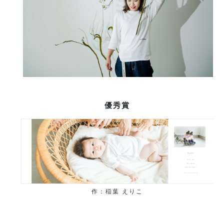
優秀賞
作：稲葉 えりこ