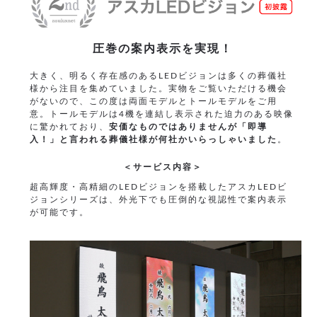
圧巻の案内表示を実現！
大きく、明るく存在感のあるLEDビジョンは多くの葬儀社
様から注目を集めていました。実物をご覧いただける機会
がないので、この度は両面モデルとトールモデルをご用
意。トールモデルは4機を連結し表示された迫力のある映像
に驚かれており、
安価なものではありませんが「即導
入！」と言われる葬儀社様が何社かいらっしゃいました
。
＜サービス内容＞
超高輝度・高精細のLEDビジョンを搭載したアスカLEDビ
ジョンシリーズは、外光下でも圧倒的な視認性で案内表示
が可能です。