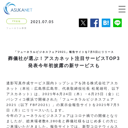
tog
nav
PR情報
2021.07.05
フューネラル事業
「フューネラルビジネスフェア2021」報告サイトを7月5日にリリース
葬儀社が選ぶ！アスカネット注目サービスTOP3
発表
今年初披露の新サービスも
遺影写真作成サービス国内トップシェアを誇る株式会社アスカ
ネット（本社：広島県広島市、代表取締役社長 松尾雄司、以下
アスカネット）は、2021年6月24日（木）・6月25日（金）に
パシフィコ横浜で開催された「フューネラルビジネスフェア
2021（以下 FBF2021）」の展示会報告サイトを2021年7月5
日（月）にリリースいたします。
今年のフューネラルビジネスフェアはコロナ禍での開催となり
ましたが、総来場者数8,280名と葬儀社様をはじめ多くの方に
ご来場いただきました。報告サイトでは、新型コロナウィルス