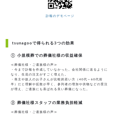
訃報のデモページ
tsunagooで得られる3つの効果
① 小規模葬での葬儀社様の収益確保
≪葬儀社様・ご遺族様の声≫
・今まで訃報を作成していなかった。会社関係に送るように
なり、生花の注文がすごく増えた。
・喪主や故人のお子さんが比較的若い方（40代～60代前
半）だと理解や拡散が早く、参列者の増加や供物などの受注
が増え、ご遺族にも喜ばれる良い葬儀になった。
② 葬儀社様スタッフの業務負担軽減
≪葬儀社様・ご遺族様の声≫