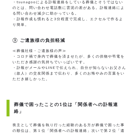
・tsunagooによる訃報連絡をしている葬儀とそうではない
のとは、問い合わせ電話数に雲泥の差がある。訃報連絡によ
る問い合わせ減少に助かっている。
・訃報作成も慣れると3分程度で完成し、エクセルで作るよ
り簡単。
③ ご遺族様の負担軽減
≪葬儀社様・ご遺族様の声≫
・コロナ禍で身内で葬儀を済ませたが、多くの供物や弔電を
いただき感謝の気持ちでいっぱいです。
・訃報がメールやLINEで伝えられ、自分が知らないお父さん
（故人）の交友関係まで伝わり、多くのお悔やみの言葉をい
ただき嬉しかった。
葬儀で困ったことの1位は「関係者への訃報連
絡」
喪主として葬儀を執り行った経験のある方が葬儀で困った事
の順位は、第１位「関係者への訃報連絡」次いで第２位「遺