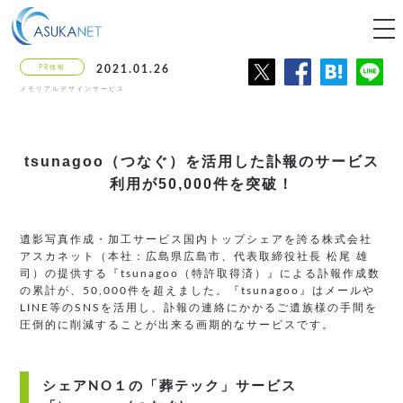
tog
nav
PR情報
2021.01.26
メモリアルデザインサービス
tsunagoo（つなぐ）を活用した訃報のサービス
利用が50,000件を突破！
遺影写真作成・加工サービス国内トップシェアを誇る株式会社
アスカネット（本社：広島県広島市、代表取締役社長 松尾 雄
司）の提供する『tsunagoo（特許取得済）』による訃報作成数
の累計が、50,000件を超えました。『tsunagoo』はメールや
LINE等のSNSを活用し、訃報の連絡にかかるご遺族様の手間を
圧倒的に削減することが出来る画期的なサービスです。
シェアNO１の「葬テック」サービス