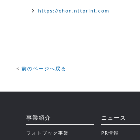
https://ehon.nttprint.com
前のページへ戻る
事業紹介
ニュース
フォトブック事業
PR情報