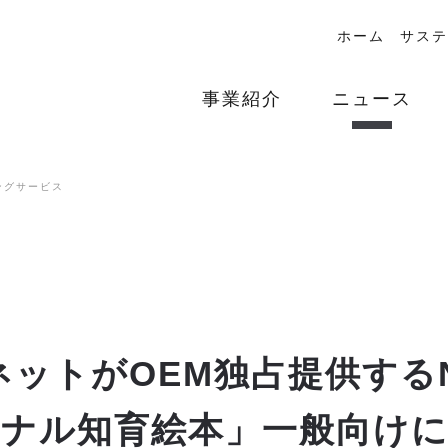
ホーム
サステ
事業紹介
ニュース
ングサービス
ネットがOEM独占提供するN
ソナル知育絵本」一般向けに