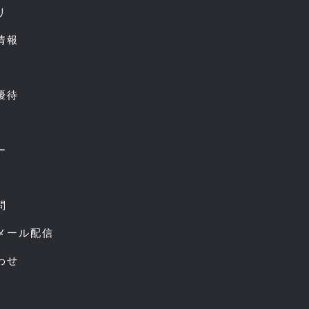
リ
情報
優待
ー
問
スメール配信
わせ