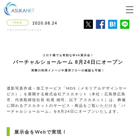
tog
nav
PR情報
2020.08.24
メモリアルデザインサービス
コロナ禍でも有効なWeb展示会！
バーチャルショールーム 8月24日にオープン
実際の利用イメージや運用フローの確認も可能！
遺影写真作成・加工サービス「MDS（メモリアルデザインサー
ビス）」を展開する株式会社アスカネット（本社：広島県広島
市、代表取締役社長 松尾 雄司、以下 アスカネット）は、葬儀
に関わるアスカネットのサービス・商品をご覧いただける「バ
ーチャルショールーム」を8月24日にオープンいたします。
展示会をWebで実現！