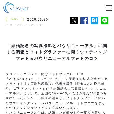
tog
nav
PR情報
2020.05.20
パーソナルパブリッシングサービス
「結婚記念の写真撮影とバウリニューアル」に
関
する調査とフォトグラファーに聞く
ウエディング
フォト＆バウリニューアルフォトのコツ
プロフォトグラファー向けフォトブックサービス
「ASUKABOOK（アスカブック）」を展開する株式会社アスカ
ネット（本社：広島県広島市、代表取締役社長兼COO 松尾雄
司、以下 アスカネット）が「結婚記念の写真撮影とバウリニュ
ーアル※」について、全国の20～60代・既婚の男女582名を対
象に行ったアンケート調査の結果と、フォトグラファーに聞い
たウエディングフォト＆バウリニューアルフォトのコツをまと
めたインフォグラフィックを発表いたします。
※バウリニューアルとは、結婚した夫婦がもう一度愛を誓いあ