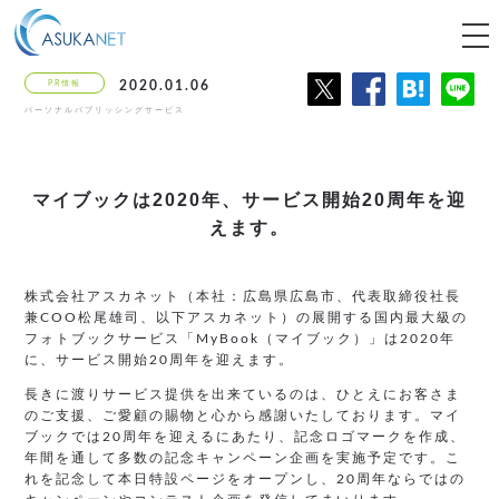
tog
nav
PR情報
2020.01.06
パーソナルパブリッシングサービス
マイブックは2020年、
サービス開始20周年を迎
えます。
株式会社アスカネット（本社：広島県広島市、代表取締役社長
兼COO松尾雄司、以下アスカネット）の展開する国内最大級の
フォトブックサービス「MyBook（マイブック）」は2020年
に、サービス開始20周年を迎えます。
長きに渡りサービス提供を出来ているのは、ひとえにお客さま
のご支援、ご愛顧の賜物と心から感謝いたしております。マイ
ブックでは20周年を迎えるにあたり、記念ロゴマークを作成、
年間を通して多数の記念キャンペーン企画を実施予定です。こ
れを記念して本日特設ページをオープンし、20周年ならではの