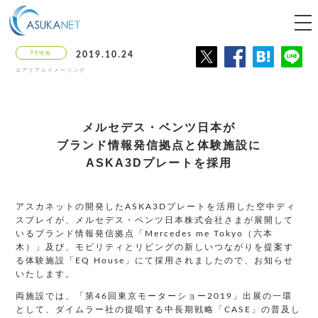
tog
nav
PR情報
2019.10.24
エアリアルイメージング
メルセデス・ベンツ日本が
ブランド情報発信拠点と体験施設に
ASKA3Dプレートを採用
アスカネットの開発したASKA3Dプレートを活用した空中ディ
スプレイが、メルセデス・ベンツ日本株式会社さまが展開して
いるブランド情報発信拠点「Mercedes me Tokyo（六本
木）」及び、モビリティとリビングの新しいつながりを提案す
る体験施設「EQ House」にて採用されましたので、お知らせ
いたします。
両施設では、「第46回東京モーターショー2019」出展の一環
として、ダイムラー社の提唱する中長期戦略「CASE」の普及し