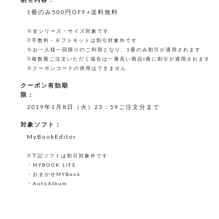
1冊のみ500円OFF+送料無料
※全シリーズ・サイズ対象です
※手数料・ギフトキットは割引対象外です
※お一人様一回限りのご利用となり、1冊のみ割引が適用されます
※複数冊ご注文いただく場合は一番高い商品Ⅰ冊に割引が適用されます
※クーポンコードの併用はできません
クーポン有効期
限：
2019年1月8日（火）23：59ご注文分まで
対象ソフト：
MyBookEditor
※下記ソフトは割引対象外です
・MYBOOK LIFE
・おまかせMYBook
・AutoAlbum