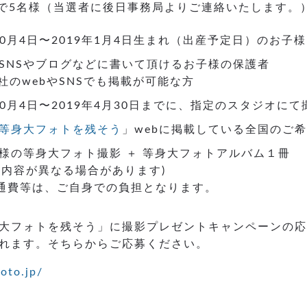
で5名様（当選者に後日事務局よりご連絡いたします。
10月4日〜2019年1月4日生まれ（出産予定日）のお子様
SNSやブログなどに書いて頂けるお子様の保護者
社のwebやSNSでも掲載が可能な方
10月4日〜2019年4月30日までに、指定のスタジオに
等身大フォトを残そう
」webに掲載している全国のご
様の等身大フォト撮影 ＋ 等身大フォトアルバム１冊
影内容が異なる場合があります)
通費等は、ご自身での負担となります。
身大フォトを残そう」に撮影プレゼントキャンペーンの
れます。そちらからご応募ください。
oto.jp/