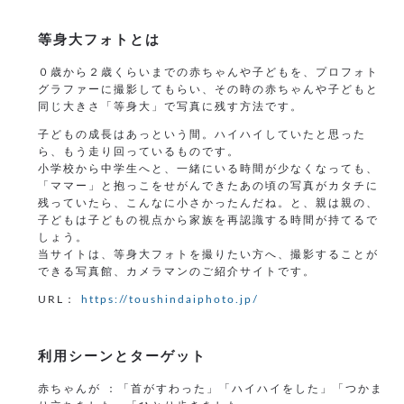
等身大フォトとは
０歳から２歳くらいまでの赤ちゃんや子どもを、プロフォト
グラファーに撮影してもらい、その時の赤ちゃんや子どもと
同じ大きさ「等身大」で写真に残す方法です。
子どもの成長はあっという間。ハイハイしていたと思った
ら、もう走り回っているものです。
小学校から中学生へと、一緒にいる時間が少なくなっても、
「ママー」と抱っこをせがんできたあの頃の写真がカタチに
残っていたら、こんなに小さかったんだね。と、親は親の、
子どもは子どもの視点から家族を再認識する時間が持てるで
しょう。
当サイトは、等身大フォトを撮りたい方へ、撮影することが
できる写真館、カメラマンのご紹介サイトです。
URL：
https://toushindaiphoto.jp/
利用シーンとターゲット
赤ちゃんが ：「首がすわった」「ハイハイをした」「つかま