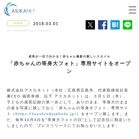
tog
nav
PR情報
2018.03.01
パーソナルパブリッシングサービス
成長が一目で分かる！赤ちゃん撮影の新しいスタイル
「赤ちゃんの等身大フォト」
専用サイトをオープ
ン
株式会社アスカネット（本社：広島県広島市、代表取締役社長
兼CEO 福田幸雄、以下 アスカネット）は、３月１日（木）、
子どもの成長記録の第一歩として、ありのまま、等身大のまま
の姿を写真に残しておく「赤ちゃんの等身大フォト」専用サイ
ト（
https://toushindaiphoto.jp/
）をオープン致します。ま
た、毎年10月4日を“等身大フォトの日”として記念日に制定いた
しましたので、プレスリリースにてお知らせいたします。