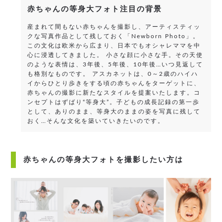
赤ちゃんの等身大フォト注目の背景
産まれて間もない赤ちゃんを撮影し、アーティスティッ
クな写真作品として残しておく「Newborn Photo」。
この文化は欧米から広まり、日本でもオシャレママを中
心に浸透してきました。
小さな顔に小さな手。その天使
のような表情は、3年後、5年後、10年後…いつ見返して
も格別なものです。
アスカネットは、0～2歳のハイハ
イからひとり歩きをする頃の赤ちゃんをターゲットに、
赤ちゃんの撮影に新たなスタイルを提案いたします。コ
ンセプトはずばり“等身大”。子どもの成長記録の第一歩
として、ありのまま、等身大のままの姿を写真に残して
おく…そんな文化を築いていきたいのです。
赤ちゃんの等身大フォトを撮影したい方は