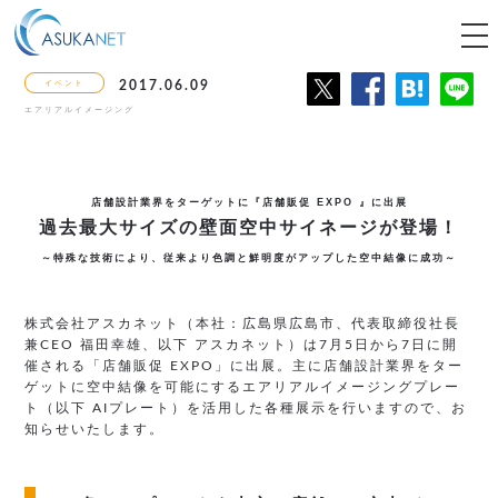
tog
nav
イベント
2017.06.09
エアリアルイメージング
店舗設計業界をターゲットに『店舗販促 EXPO 』に出展
過去最大サイズの壁面空中サイネージが登場！
～特殊な技術により、従来より色調と鮮明度がアップした空中結像に成功～
株式会社アスカネット（本社：広島県広島市、代表取締役社長
兼CEO 福田幸雄、以下 アスカネット）は7月5日から7日に開
催される「店舗販促 EXPO」に出展。主に店舗設計業界をター
ゲットに空中結像を可能にするエアリアルイメージングプレー
ト（以下 AIプレート）を活用した各種展示を行いますので、お
知らせいたします。