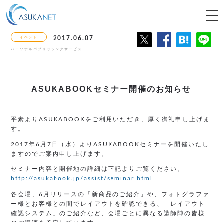
tog
nav
イベント
2017.06.07
パーソナルパブリッシングサービス
ASUKABOOKセミナー開催のお知らせ
平素よりASUKABOOKをご利用いただき、厚く御礼申し上げま
す。
2017年6月7日（水）よりASUKABOOKセミナーを開催いたし
ますのでご案内申し上げます。
セミナー内容と開催地の詳細は下記よりご覧ください。
http://asukabook.jp/assist/seminar.html
各会場、6月リリースの「新商品のご紹介」や、フォトグラファ
ー様とお客様との間でレイアウトを確認できる、「レイアウト
確認システム」のご紹介など、会場ごとに異なる講師陣の皆様