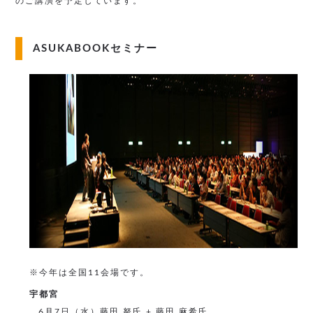
のご講演を予定しています。
ASUKABOOKセミナー
※今年は全国11会場です。
宇都宮
6月7日（水）藤田 努氏 + 藤田 麻希氏