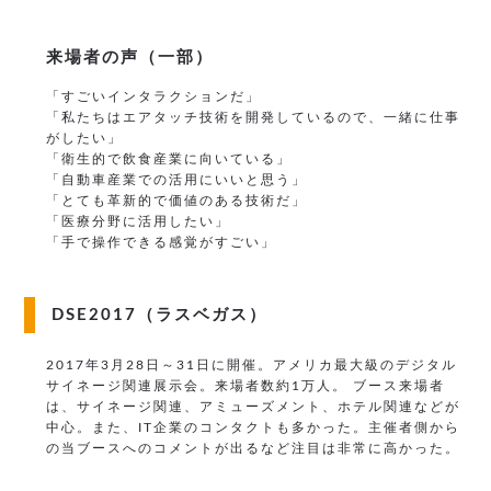
来場者の声（一部）
「すごいインタラクションだ」
「私たちはエアタッチ技術を開発しているので、一緒に仕事
がしたい」
「衛生的で飲食産業に向いている」
「自動車産業での活用にいいと思う」
「とても革新的で価値のある技術だ」
「医療分野に活用したい」
「手で操作できる感覚がすごい」
DSE2017（ラスベガス）
2017年3月28日～31日に開催。アメリカ最大級のデジタル
サイネージ関連展示会。来場者数約1万人。
ブース来場者
は、サイネージ関連、アミューズメント、ホテル関連などが
中心。また、IT企業のコンタクトも多かった。主催者側から
の当ブースへのコメントが出るなど注目は非常に高かった。