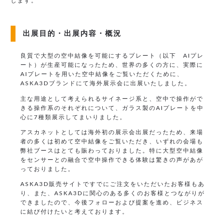
します。
出展目的・出展内容・概況
良質で大型の空中結像を可能にするプレート（以下 AIプレ
ート）が生産可能になったため、世界の多くの方に、実際に
AIプレートを用いた空中結像をご覧いただくために、
ASKA3Dブランドにて海外展示会に出展いたしました。
主な用途として考えられるサイネージ系と、空中で操作がで
きる操作系のそれぞれについて、ガラス製のAIプレートを中
心に7種類展示してまいりました。
アスカネットとしては海外初の展示会出展だったため、来場
者の多くは初めて空中結像をご覧いただき、いずれの会場も
弊社ブースはとても賑わっておりました。特に大型空中結像
をセンサーとの融合で空中操作できる体験は驚きの声があが
っておりました。
ASKA3D販売サイトですでにご注文をいただいたお客様もあ
り、また、ASKA3Dに関心のある多くのお客様とつながりが
できましたので、今後フォローおよび提案を進め、ビジネス
に結び付けたいと考えております。