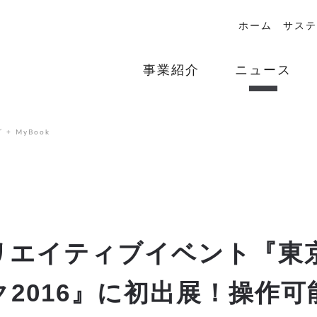
ホーム
サステ
事業紹介
ニュース
+ MyBook
リエイティブイベント『東
ク2016』に初出展！操作可