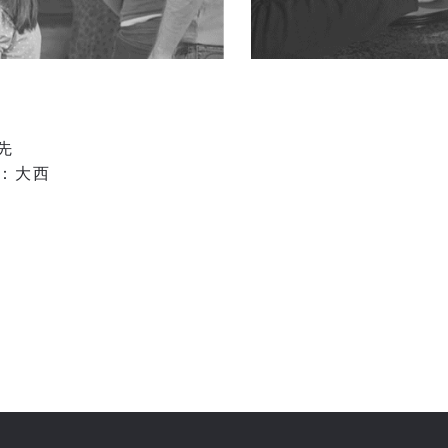
先
当：大西