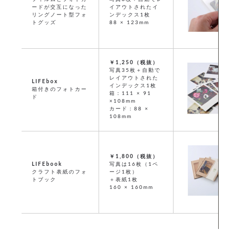
ードが交互になった
イアウトされたイ
リングノート型フォ
ンデックス1枚
トグッズ
88 × 123mm
￥1,250（税抜）
写真35枚＋自動で
レイアウトされた
LIFEbox
インデックス1枚
箱付きのフォトカー
箱：111 × 91
ド
×108mm
カード：88 ×
108mm
￥1,800（税抜）
LIFEbook
写真は16枚（1ペ
クラフト表紙のフォ
ージ1枚）
トブック
＋表紙1枚
160 × 160mm