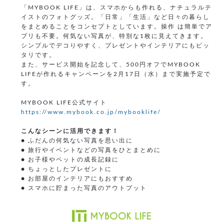
「MYBOOK LIFE」は、スマホからも作れる、ナチュラルテ
イストのフォトグッズ。「日常」「生活」など日々の暮らし
をまとめることをコンセプトとしています。操作 は簡単でア
プリも不要。何気ない写真が、特別な1枚に見えてきます。
シンプルでデコりやすく、プレゼントやインテリアにもピッ
タリです。
また、サービス開始を記念して、500円オフでMYBOOK
LIFEが作れるキャンペーンを2月17日（水）まで実施予定で
す。
MYBOOK LIFE公式サイト
https://www.mybook.co.jp/mybooklife/
こんなシーンに活用できます！
● ふだんの何気ない写真を思い出に
● 旅行やイベントなどの写真をひとまとめに
● お子様やペットの成長記録に
● ちょっとしたプレゼントに
● お部屋のインテリアにもおすすめ
● スマホに貯まった写真のアウトプット