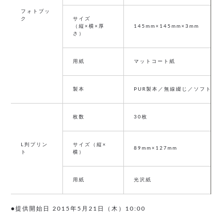
フォトブッ
ク
サイズ
（縦×横×厚
145mm×145mm×3mm
さ）
用紙
マットコート紙
製本
PUR製本／無線綴じ／ソフトカ
枚数
30枚
L判プリン
サイズ（縦×
89mm×127mm
ト
横）
用紙
光沢紙
●提供開始日 2015年5月21日（木）10:00