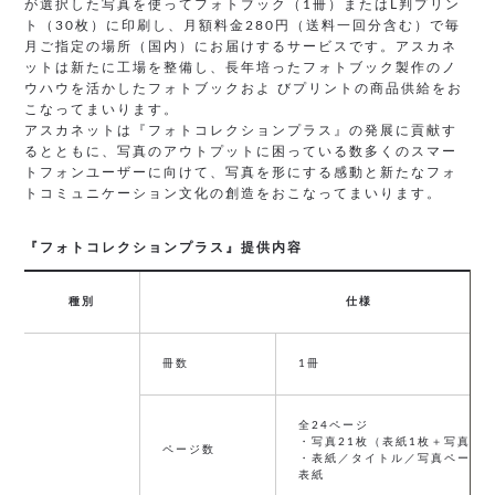
が選択した写真を使ってフォトブック（1冊）またはL判プリン
ト（30枚）に印刷し、月額料金280円（送料一回分含む）で毎
月ご指定の場所（国内）にお届けするサービスです。アスカネ
ットは新たに工場を整備し、長年培ったフォトブック製作のノ
ウハウを活かしたフォトブックおよ びプリントの商品供給をお
こなってまいります。
アスカネットは『フォトコレクションプラス』の発展に貢献す
るとともに、写真のアウトプットに困っている数多くのスマー
トフォンユーザーに向けて、写真を形にする感動と新たなフォ
トコミュニケーション文化の創造をおこなってまいります。
『フォトコレクションプラス』提供内容
種別
仕様
冊数
1冊
全24ページ
・写真21枚（表紙1枚＋写真ペー
ページ数
・表紙／タイトル／写真ページ
表紙