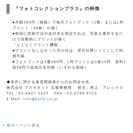
『フォトコレクションプラス』の特徴
●月額280円（税抜）で毎月フォトブック（1冊）またはL判
プリント（30枚）が届く
●初回に印刷方法や送付先を指定すれば、写真を選択するだ
けで自動的にプリントが届く
「らくらくプリント機能」
●プリントをしなかった月の分は、翌月以降にくりこして利
用可能
●フォトブックは1冊380円、L判プリントは1枚10円、送料1
回98円で追加注文可能（いずれも税抜）
◆本件に関する報道関係者からのお問合せ先
株式会社 アスカネット 広報事務局 担当：村上、アレックス
TEL：03-6427-1627 FAX：03-6730-9713
E-Mail:
info@kartz.co.jp
前のページへ戻る