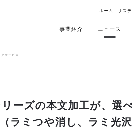
ホーム
サステ
事業紹介
ニュース
ングサービス
RTシリーズの本文加工が、選
（ラミつや消し、ラミ光