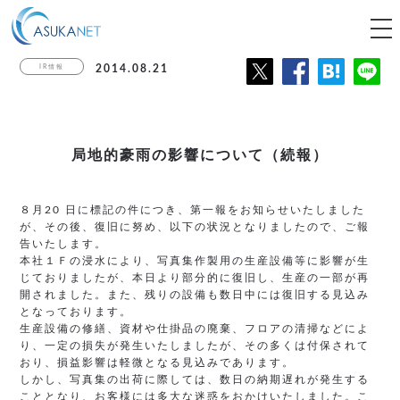
tog
nav
IR情報
2014.08.21
局地的豪雨の影響について（続報）
８月20 日に標記の件につき、第一報をお知らせいたしました
が、その後、復旧に努め、以下の状況となりましたので、ご報
告いたします。
本社１Ｆの浸水により、写真集作製用の生産設備等に影響が生
じておりましたが、本日より部分的に復旧し、生産の一部が再
開されました。また、残りの設備も数日中には復旧する見込み
となっております。
生産設備の修繕、資材や仕掛品の廃棄、フロアの清掃などによ
り、一定の損失が発生いたしましたが、その多くは付保されて
おり、損益影響は軽微となる見込みであります。
しかし、写真集の出荷に際しては、数日の納期遅れが発生する
こととなり、お客様には多大な迷惑をおかけいたしました。こ