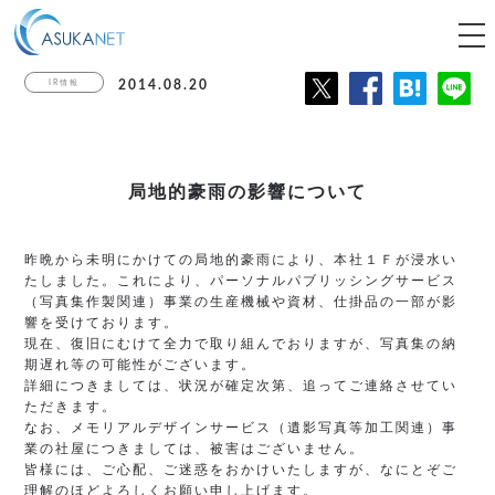
tog
nav
IR情報
2014.08.20
局地的豪雨の影響について
昨晩から未明にかけての局地的豪雨により、本社１Ｆが浸水い
たしました。これにより、パーソナルパブリッシングサービス
（写真集作製関連）事業の生産機械や資材、仕掛品の一部が影
響を受けております。
現在、復旧にむけて全力で取り組んでおりますが、写真集の納
期遅れ等の可能性がございます。
詳細につきましては、状況が確定次第、追ってご連絡させてい
ただきます。
なお、メモリアルデザインサービス（遺影写真等加工関連）事
業の社屋につきましては、被害はございません。
皆様には、ご心配、ご迷惑をおかけいたしますが、なにとぞご
理解のほどよろしくお願い申し上げます。