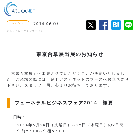
tog
nav
イベント
2014.06.05
メモリアルデザインサービス
東京合掌展出展のお知らせ
「東京合掌展」へ出展させていただくことが決定いたしまし
た。ご来場の際には、是非アスカネットのブースへお立ち寄り
下さい。スタッフ一同、心よりお待ちしております。
フューネラルビジネスフェア2014 概要
日時：
2014年6月24日（火曜日）～25日（水曜日）の2日間
午前9：00～午後5：00