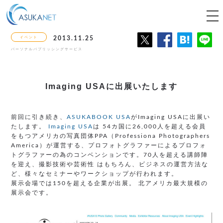
tog
nav
イベント
2013.11.25
パーソナルパブリッシングサービス
Imaging USAに
出展いたします
前回に引き続き、
ASUKABOOK USA
がImaging USAに出展い
たします。
Imaging USA
は 54カ国に26,000人を超える会員
をもつアメリカの写真団体PPA（Professiona Photographers
America）が運営する、プロフォトグラファーによるプロフォ
トグラファーの為のコンベンションです。70人を超える講師陣
を迎え、撮影技術や芸術性 はもちろん、ビジネスの運営方法な
ど、様々なセミナーやワークショップが行われます。
展示会場では150を超える企業が出展。 北アメリカ最大規模の
展示会です。