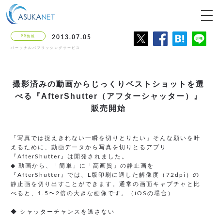
tog
nav
PR情報
2013.07.05
パーソナルパブリッシングサービス
撮影済みの動画から
じっくりベストショットを選
べる
『AfterShutter（アフターシャッター）』
販売開始
「写真では捉えきれない一瞬を切りとりたい」そんな願いを叶
えるために、動画データから写真を切りとるアプリ
『AfterShutter』は開発されました。
◆ 動画から、「簡単」に「高画質」の静止画を
『AfterShutter』では、L版印刷に適した解像度（72dpi）の
静止画を切り出すことができます。通常の画面キャプチャと比
べると、1.5〜2倍の大きな画像です。（iOSの場合）
◆ シャッターチャンスを逃さない