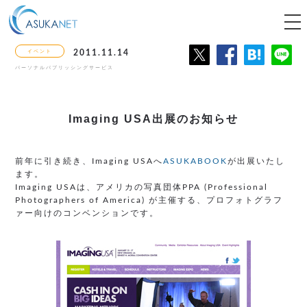
tog
nav
イベント
2011.11.14
パーソナルパブリッシングサービス
Imaging USA出展のお知らせ
前年に引き続き、Imaging USAへ
ASUKABOOK
が出展いたし
ます。
Imaging USAは、アメリカの写真団体PPA (Professional
Photographers of America) が主催する、プロフォトグラフ
ァー向けのコンベンションです。