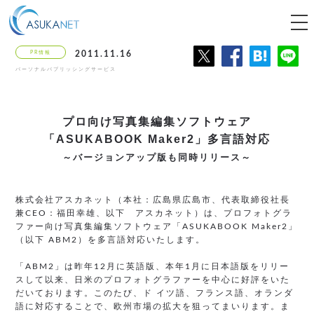
tog
nav
PR情報
2011.11.16
パーソナルパブリッシングサービス
プロ向け写真集編集ソフトウェア
「ASUKABOOK Maker2」多言語対応
～バージョンアップ版も同時リリース～
株式会社アスカネット（本社：広島県広島市、代表取締役社長
兼CEO：福田幸雄、以下 アスカネット）は、プロフォトグラ
ファー向け写真集編集ソフトウェア「ASUKABOOK Maker2」
（以下 ABM2）を多言語対応いたします。
「ABM2」は昨年12月に英語版、本年1月に日本語版をリリー
スして以来、日米のプロフォトグラファーを中心に好評をいた
だいております。このたび、ド イツ語、フランス語、オランダ
語に対応することで、欧州市場の拡大を狙ってまいります。ま