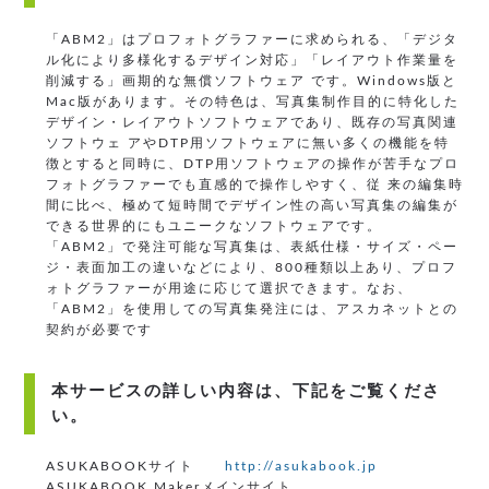
「ABM2」はプロフォトグラファーに求められる、「デジタ
ル化により多様化するデザイン対応」「レイアウト作業量を
削減する」画期的な無償ソフトウェア です。Windows版と
Mac版があります。その特色は、写真集制作目的に特化した
デザイン・レイアウトソフトウェアであり、既存の写真関連
ソフトウェ アやDTP用ソフトウェアに無い多くの機能を特
徴とすると同時に、DTP用ソフトウェアの操作が苦手なプロ
フォトグラファーでも直感的で操作しやすく、従 来の編集時
間に比べ、極めて短時間でデザイン性の高い写真集の編集が
できる世界的にもユニークなソフトウェアです。
「ABM2」で発注可能な写真集は、表紙仕様・サイズ・ペー
ジ・表面加工の違いなどにより、800種類以上あり、プロフ
ォトグラファーが用途に応じて選択できます。なお、
「ABM2」を使用しての写真集発注には、アスカネットとの
契約が必要です
本サービスの詳しい内容は、下記をご覧くださ
い。
ASUKABOOKサイト
http://asukabook.jp
ASUKABOOK Makerメインサイト