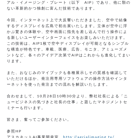
アル・イメージング・プレート（以下 AIP）であり、他に類の
ない革新的かつ独創に富んだ技術であります。
今回、インターネット上で大反響いただきました、空中で結像
するディスプレイを広島で初出展いたします。立体が空中に浮
かぶ驚きの体験や、空中画面に指先を差し込んで行う操作によ
る新しいユーザーインターフェイスをお楽しみいただけます。
この技術は、AIP1枚で空中ディスプレイが可能となるシンプル
な構造が特色です。車載、医療、広告、モニタ、アミューズメ
ントなど、各々のアイデア次第でAIPはこれからも進化してまい
ります。
また、おなじみのマイブックも各種展示しその質感を確認して
いただけるほか、発注用専用ソフトウェアの操作方法やインタ
ーネットを使った発注までの流れを解説いたします。
合わせまして、10月28日10時30分より、弊社社長による「ニ
ュービジネスの気づきと社長の仕事」と題したマネジメントセ
ミナーも行います。
皆さま、奮ってご参加ください。
参照HP
アスカネットAI事業開発室
http://aerialimaging.tv/