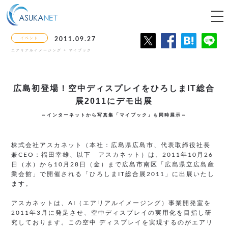
tog
nav
イベント
2011.09.27
エアリアルイメージング + マイブック
広島初登場！空中ディスプレイを
ひろしまIT総合
展2011にデモ出展
～インターネットから写真集「マイブック」も同時展示～
株式会社アスカネット（本社：広島県広島市、代表取締役社長
兼CEO：福田幸雄、以下 アスカネット）は、2011年10月26
日（水）から10月28日（金）まで広島市南区「広島県立広島産
業会館」で開催される「ひろしまIT総合展2011」に出展いたし
ます。
アスカネットは、AI（エアリアルイメージング）事業開発室を
2011年3月に発足させ、空中ディスプレイの実用化を目指し研
究しております。この空中 ディスプレイを実現するのがエアリ