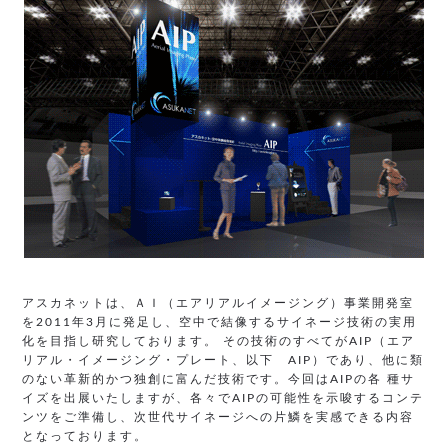
アスカネットは、ＡＩ（エアリアルイメージング）事業開発室
を2011年3月に発足し、空中で結像するサイネージ技術の実用
化を目指し研究しております。 その技術のすべてがAIP（エア
リアル・イメージング・プレート、以下 AIP）であり、他に類
のない革新的かつ独創に富んだ技術です。今回はAIPの各 種サ
イズを出展いたしますが、各々でAIPの可能性を示唆するコンテ
ンツをご準備し、次世代サイネージへの片鱗を実感できる内容
となっております。