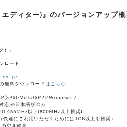
イブックエディター)』のバージョンアップ概
ック）』
ンロード
.co.jp/
torの無料ダウンロードは
こちら
(SP3)/Vista(SP2)/Windows 7
で対応)※日本語版のみ
umIII 466MHz以上(800MHz以上推奨)
上（快適にご利用いただくためには1GB以上を推奨）
B以上の空き容量