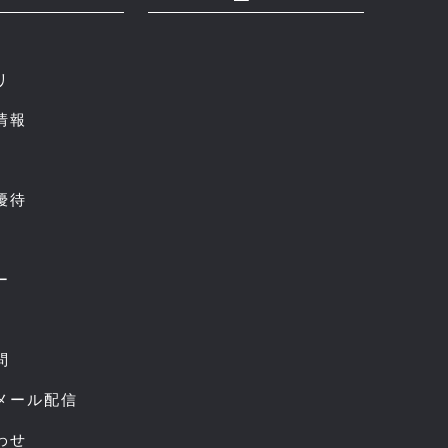
リ
情報
優待
ー
問
スメール配信
わせ