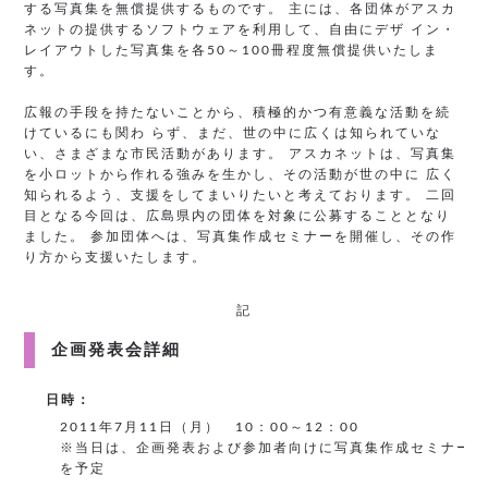
する写真集を無償提供するものです。 主には、各団体がアスカ
ネットの提供するソフトウェアを利用して、自由にデザ イン・
レイアウトした写真集を各50～100冊程度無償提供いたしま
す。
広報の手段を持たないことから、積極的かつ有意義な活動を続
けているにも関わ らず、まだ、世の中に広くは知られていな
い、さまざまな市民活動があります。 アスカネットは、写真集
を小ロットから作れる強みを生かし、その活動が世の中に 広く
知られるよう、支援をしてまいりたいと考えております。 二回
目となる今回は、広島県内の団体を対象に公募することとなり
ました。 参加団体へは、写真集作成セミナーを開催し、その作
り方から支援いたします。
記
企画発表会詳細
日時：
2011年7月11日（月） 10：00～12：00
※当日は、企画発表および参加者向けに写真集作成セミナー
を予定