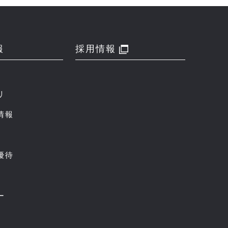
報
採用情報
リ
情報
優待
ー