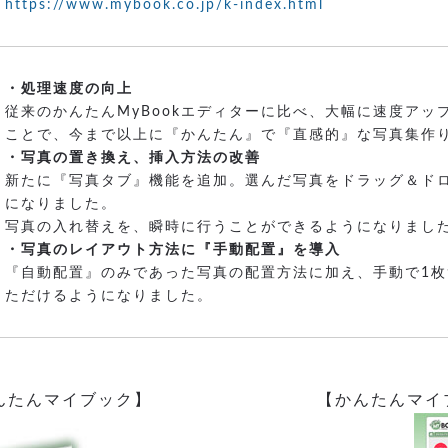
https://www.mybook.co.jp/k-index.html
・処理速度の向上
従来のかんたんMyBookエディターに比べ、大幅に速度ア
ことで、今まで以上に『かんたん』で『直感的』な写真集作
・写真の置き換え、挿入方法の改善
新たに『写真タブ』機能を追加。選んだ写真をドラッグ＆ド
になりました。
写真の入れ替えを、瞬時に行うことができるようになりまし
・写真のレイアウト方法に『手動配置』を導入
『自動配置』のみであった写真の配置方法に加え、手動で1
ただけるようになりました。
んたんマイブック】
【かんたんマイ