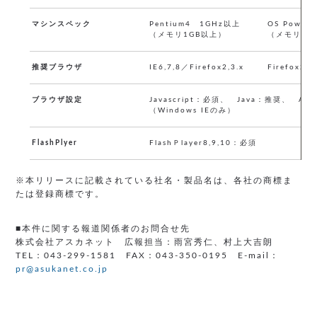
マシンスペック
Pentium4 1GHz以上
OS Power
（メモリ1GB以上）
（メモリ1G
推奨ブラウザ
IE6,7,8／Firefox2,3.x
Firefox2,3
ブラウザ設定
Javascript：必須、 Java：推奨、 Act
（Windows IEのみ）
FlashPlyer
FlashＰlayer8,9,10：必須
※本リリースに記載されている社名・製品名は、各社の商標ま
たは登録商標です。
■本件に関する報道関係者のお問合せ先
株式会社アスカネット 広報担当：雨宮秀仁、村上大吉朗
TEL：043-299-1581 FAX：043-350-0195 E-mail：
pr@asukanet.co.jp