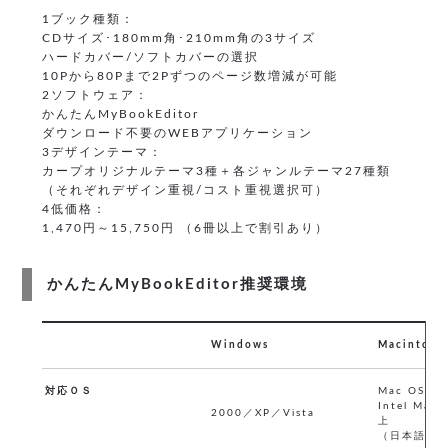
1ブック種類：
CDサイズ･180mm角･210mm角の3サイズ
ハードカバー/ソフトカバーの選択
10Pから80Pまで2Pずつのページ数増減が可能
2ソフトウェア：
かんたんMyBookEditor
ダウンロード不要のWEBアプリケーション
3デザインテーマ：
カープオリジナルテーマ3種＋各ジャンルテーマ27種類
（それぞれデザイン重視/コスト重視選択可）
4低価格：
1,470円～15,750円 （6冊以上で割引あり）
かんたんMyBookEditor推奨環境
Windows
Macintosh
対応ＯＳ
Mac OS X 
Intel Mac 
2000／XP／Vista
上
（日本語版