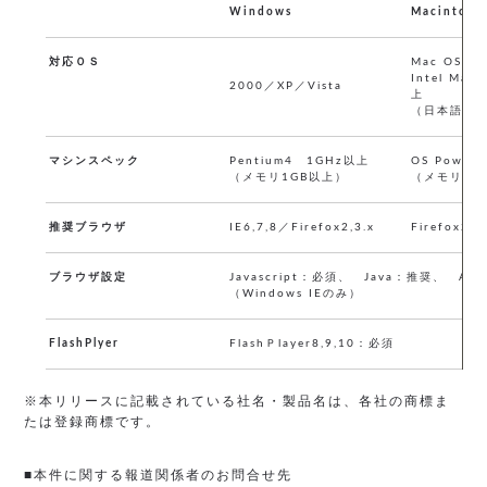
Windows
Macintosh
対応ＯＳ
Mac OS X 
Intel Mac 
2000／XP／Vista
上
（日本語版
マシンスペック
Pentium4 1GHz以上
OS Power
（メモリ1GB以上）
（メモリ1G
推奨ブラウザ
IE6,7,8／Firefox2,3.x
Firefox2,3
ブラウザ設定
Javascript：必須、 Java：推奨、 Act
（Windows IEのみ）
FlashPlyer
FlashＰlayer8,9,10：必須
※本リリースに記載されている社名・製品名は、各社の商標ま
たは登録商標です。
■本件に関する報道関係者のお問合せ先