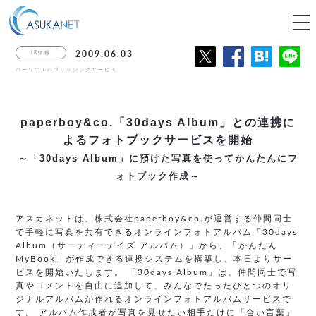
tog
nav
IR情報
2009.06.03
パーソナルパブリッシングサービス
paperboy&co.「30days Album」との
連携に
よるフォトブックサービスを開始
～「30days Album」に預けた写真を使ってかんたんにフ
ォトブック作成～
アスカネットは、株式会社paperboy&co.が運営する仲間同士
で手軽に写真を共有できるオンラインフォトアルバム「30days
Album（サーティーデイズ アルバム）」から、「かんたん
MyBook」が作成できる連携システムを構築し、本日よりサー
ビスを開始いたします。 「30days Album」は、仲間同士で写
真やコメントを自由に追加して、みんなでたったひとつのオリ
ジナルアルバムが作れるオンラインフォトアルバムサービスで
す。 アルバム作成者が写真を見せたい相手だけに「合い言葉」