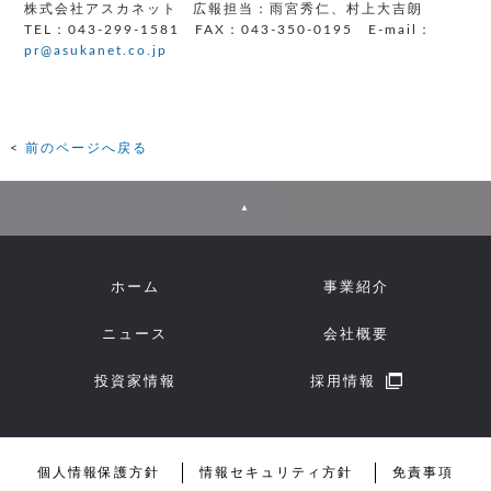
株式会社アスカネット 広報担当：雨宮秀仁、村上大吉朗
TEL：043-299-1581 FAX：043-350-0195 E-mail：
pr@asukanet.co.jp
前のページへ戻る
▲
ホーム
事業紹介
ニュース
会社概要
投資家情報
採用情報
個人情報保護方針
情報セキュリティ方針
免責事項